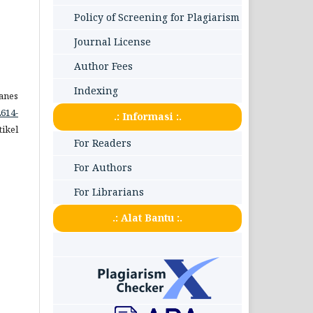
Policy of Screening for Plagiarism
Journal License
Author Fees
Indexing
anes
2614-
.: Informasi :.
tikel
For Readers
For Authors
For Librarians
.: Alat Bantu :.