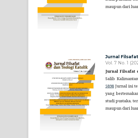
maupun dari lua
Jurnal Filsafa
Vol. 7 No. 1 (20
Jurnal Filsafat
Salib Kalimanta
5898
Jurnal ini t
yang bertemakan 
studi pustaka, t
maupun dari lua