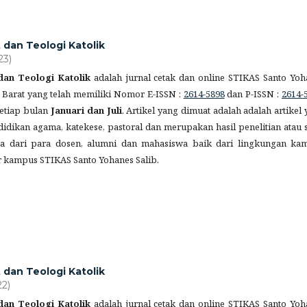
t dan Teologi Katolik
23)
 dan Teologi Katolik
adalah jurnal cetak dan online STIKAS Santo Yoh
 Barat yang telah memiliki Nomor E-ISSN :
2614-5898
dan P-ISSN :
2614-
setiap bulan
Januari dan Juli
. Artikel yang dimuat adalah adalah artikel
dikan agama, katekese, pastoral dan merupakan hasil penelitian atau s
ma dari para dosen, alumni dan mahasiswa baik dari lingkungan ka
r kampus STIKAS Santo Yohanes Salib.
t dan Teologi Katolik
22)
 dan Teologi Katolik
adalah jurnal cetak dan online STIKAS Santo Yoh