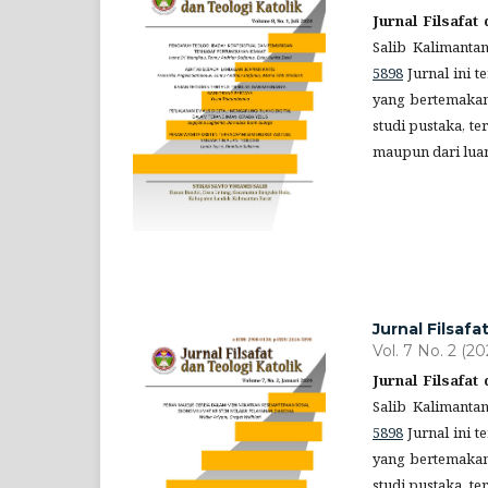
Jurnal Filsafat
Salib Kalimanta
5898
Jurnal ini t
yang bertemakan 
studi pustaka, t
maupun dari lua
Jurnal Filsafa
Vol. 7 No. 2 (20
Jurnal Filsafat
Salib Kalimanta
5898
Jurnal ini t
yang bertemakan 
studi pustaka, t