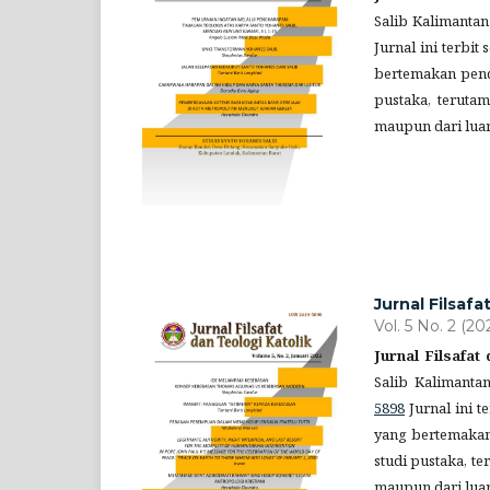
Salib Kalimantan
Jurnal ini terbit 
bertemakan pendi
pustaka, teruta
maupun dari lua
Jurnal Filsafa
Vol. 5 No. 2 (20
Jurnal Filsafat
Salib Kalimanta
5898
Jurnal ini t
yang bertemakan 
studi pustaka, t
maupun dari lua