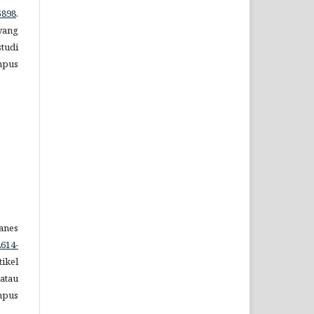
5898
.
 yang
tudi
mpus
anes
2614-
tikel
atau
mpus