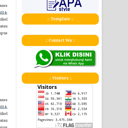
anes
2614-
.: Template :.
tikel
atau
mpus
.: Contact Wa :.
.: Visitors :.
anes
2614-
tikel
atau
mpus