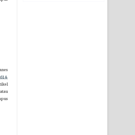
anes
2614-
tikel
atau
mpus