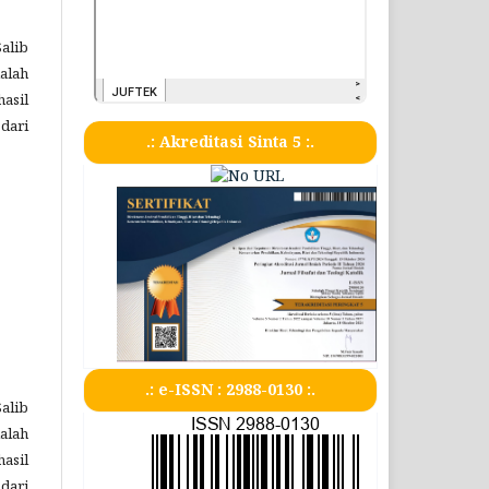
Salib
dalah
asil
dari
.: Akreditasi Sinta 5 :.
.: e-ISSN : 2988-0130 :.
Salib
dalah
asil
dari