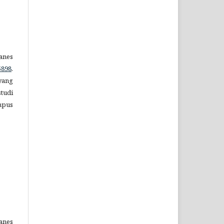
anes
5898
.
 yang
tudi
mpus
anes