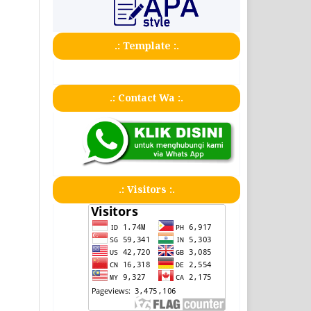
.: Template :.
.: Contact Wa :.
.: Visitors :.